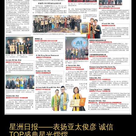
星洲日报——表扬亚太俊彦 诚信
TOP盛典星光熠熠